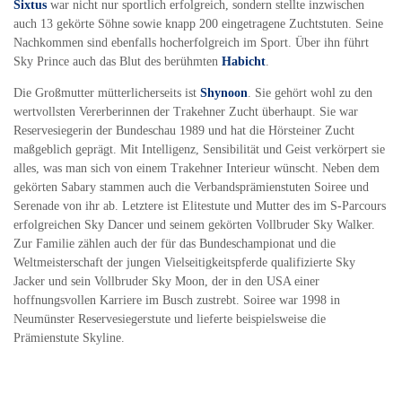
Sixtus
war nicht nur sportlich erfolgreich, sondern stellte inzwischen
auch 13 gekörte Söhne sowie knapp 200 eingetragene Zuchtstuten. Seine
Nachkommen sind ebenfalls hocherfolgreich im Sport. Über ihn führt
Sky Prince auch das Blut des berühmten
Habicht
.
Die Großmutter mütterlicherseits ist
Shynoon
. Sie gehört wohl zu den
wertvollsten Vererberinnen der Trakehner Zucht überhaupt. Sie war
Reservesiegerin der Bundeschau 1989 und hat die Hörsteiner Zucht
maßgeblich geprägt. Mit Intelligenz, Sensibilität und Geist verkörpert sie
alles, was man sich von einem Trakehner Interieur wünscht. Neben dem
gekörten Sabary stammen auch die Verbandsprämienstuten Soiree und
Serenade von ihr ab. Letztere ist Elitestute und Mutter des im S-Parcours
erfolgreichen Sky Dancer und seinem gekörten Vollbruder Sky Walker.
Zur Familie zählen auch der für das Bundeschampionat und die
Weltmeisterschaft der jungen Vielseitigkeitspferde qualifizierte Sky
Jacker und sein Vollbruder Sky Moon, der in den USA einer
hoffnungsvollen Karriere im Busch zustrebt. Soiree war 1998 in
Neumünster Reservesiegerstute und lieferte beispielsweise die
Prämienstute Skyline.