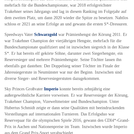
mehrfach für die Bundeschampionate, war 2018 erfolgreichster
Trakehner seines Jahrgangs und lag in diesem Ranking im Folgejahr auf
dem zweiten Platz, um dann 2020 wieder die Spitze zu besetzen. Nahtlos
schloss er 2021 an seine Erfolge an und gewann die ersten S*-Dressuren.
Speedways Vater
Schwarzgold
war Prämienhengst der Körung 2011. Er
war Trakehner Champion der vierjährigen Hengste, mehrfach für die
Bundeschampionate qualifiziert und ist inzwischen siegreich in der Klasse
S*. Er hat bereits elf gekörte Söhne, darunter zwei Siegerhengste, ein
Reservesieger und mehrere Prämienhengste. Seine Töchter lassen ihn
ebenfalls gut dastehen: Der Doppelsieg seiner Töchter im Finale der
Jahressiegerstute in Neumünster war nur der Beginn. Inzwischen sind
diverse Sieger- und Reservesiegerstuten dazugekommen.
Sky Princes Großvater
Imperio
konnte bereits zehnjährig eine
außergewöhnliche Karriere vorweisen. Er war Reservesieger der Körung,
Trakehner Champion, Vizeweltmeister und Bundeschampion. Unter
Hubertus Schmidt zeigte er dann seine Qualitäten mit beeindruckenden
Vorstellungen auf internationalen Turnieren. Das Erfolgsduo war
Reservepaar für die olympischen Spiele 2016, gewann den CDI4*-Grand-
Prix in Aachen und Nationenpreise im Team. Inzwischen wurde Imperio
aus dem Grand Prix-Sport verabschiedet.