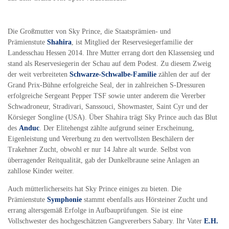
Die Großmutter von Sky Prince, die Staatsprämien- und
Prämienstute
Shahira
, ist Mitglied der Reservesiegerfamilie der
Landesschau Hessen 2014. Ihre Mutter errang dort den Klassensieg und
stand als Reservesiegerin der Schau auf dem Podest. Zu diesem Zweig
der weit verbreiteten
Schwarze-Schwalbe-Familie
zählen der auf der
Grand Prix-Bühne erfolgreiche Seal, der in zahlreichen S-Dressuren
erfolgreiche Sergeant Pepper TSF sowie unter anderem die Vererber
Schwadroneur, Stradivari, Sanssouci, Showmaster, Saint Cyr und der
Körsieger Songline (USA). Über Shahira trägt Sky Prince auch das Blut
des
Anduc
. Der Elitehengst zählte aufgrund seiner Erscheinung,
Eigenleistung und Vererbung zu den wertvollsten Beschälern der
Trakehner Zucht, obwohl er nur 14 Jahre alt wurde. Selbst von
überragender Reitqualität, gab der Dunkelbraune seine Anlagen an
zahllose Kinder weiter.
Auch mütterlicherseits hat Sky Prince einiges zu bieten. Die
Prämienstute
Symphonie
stammt ebenfalls aus Hörsteiner Zucht und
errang altersgemäß Erfolge in Aufbauprüfungen. Sie ist eine
Vollschwester des hochgeschätzten Gangvererbers Sabary. Ihr Vater
E.H.