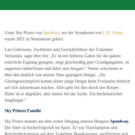
Unser Sky Prince von
Speedway
aus der Symphonie von
E.H. Sixtus
wurde 2021 in Neumünster gekört.
Lars Gehrmann, Zuchtleiter und Geschäftsführer des Trakehner
Verbandes, sagte über ihn: „Er ist mit höheren Gaben für die spätere
reiterliche Eignung gesegnet, zeigt gleichmäßig gute Grundgangarten, ist
ungemein taktbeflissen und dabei stets bergauf.“ Weiter schwärmte er
über den deutlich von seinem Vater geprägten Hengst: „Als
Gleichgewichtspferd konnte dieser junge Hengst beim Freilaufen deutlich
auf sich aufmerksam machen. Alles geht bei ihm durch den Körper.
Dabei ist er abgeklärt, aber immer bei der Sache. Ein hochelastischer
Junghengst.“
Sky Princes Familie
Sky Prince stammt aus dem ersten Jahrgang unseres Hengstes
Speedway.
Der Vater ist hocherfolgreich im Sport. Er war Vizechampion und
Reitpferdechampion auf dem Trakehner Bundesturnier, qualifizierte sich