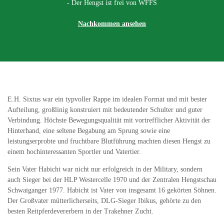
- Der Hengst ist frei von WFFS
Nachkommen ansehen
E.H. Sixtus war ein typvoller Rappe im idealen Format und mit bester
Aufteilung, großlinig konstruiert mit bedeutender Schulter und guter
Verbindung. Höchste Bewegungsqualität mit vortrefflicher Aktivität der
Hinterhand, eine seltene Begabung am Sprung sowie eine
leistungserprobte und fruchtbare Blutführung machten diesen Hengst zu
einem hochinteressanten Sportler und Vatertier.
Sein Vater Habicht war nicht nur erfolgreich in der Military, sondern
auch Sieger bei der HLP Westercelle 1970 und der Zentralen Hengstschau
Schwaiganger 1977. Habicht ist Vater von insgesamt 16 gekörten Söhnen.
Der Großvater mütterlicherseits, DLG-Sieger Ibikus, gehörte zu den
besten Reitpferdevererbern in der Trakehner Zucht.