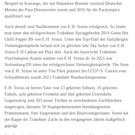
Beispiel ist Kawango, der mit Hannelore Brenner zweimal Deutscher
Meister der Para-Dressurreiter wurde und 2016 für die Paralympics
qualifiziert war.
Auch aktuell sind Nachkommen von E.H. Sixtus erfolgreich. So findet
man unter den erfolgreichsten Trakehner Springpferden 2019 Green Hot
Chilli Pepper BS von E.H. Sixtus. Unter den Top-Fünf der fünfjährigen
Vielseitigkeitspferde befand sich im gleichen Jahr Sky Jacker von E.H.
Sixtus-E.H Cadeau auf Platz drei. Auch der bayerische Trakehner
Vizechampion Aramis stammt von E.H. Sixtus ab. In 2021 war
Stolzenburg DS eines der erfolgreichsten Vielseitigkeitspferde. Die Stute
von E.H. Sixtus ist unter Tim Fürst platziert bis CCI3*-S. Casixta vom
Schwalbenrain wurde 2023 Trakehner Bundeschampionesse.
E.H. Sixtus ist bereits Vater von 13 gekörten Söhnen, 16 gekörten
Enkeln, acht gekörten Urenkeln und fünf gekörten Ururenkeln.
Gegenwärtig sind 203 seiner Töchter in verschiedenen Zuchtbüchern
eingetragen, darunter 50 Staatsprämienstuten beziehungsweise
Prämienstuten, fünf Siegerstuten und drei Reservesiegerinnen. Somit hat
der Rappe die Trakehner Zucht in den vergangenen Jahren maßgeblich
geprägt.