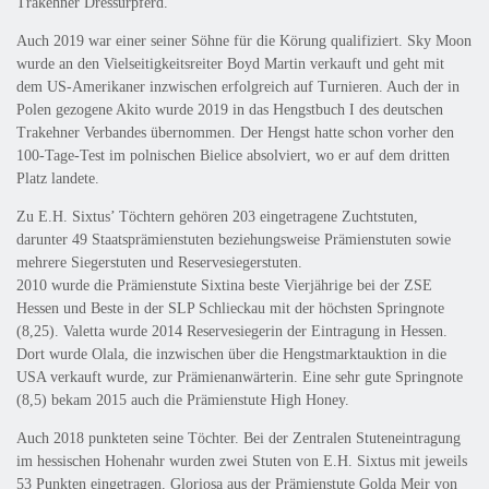
Trakehner Dressurpferd.
Auch 2019 war einer seiner Söhne für die Körung qualifiziert. Sky Moon
wurde an den Vielseitigkeitsreiter Boyd Martin verkauft und geht mit
dem US-Amerikaner inzwischen erfolgreich auf Turnieren. Auch der in
Polen gezogene Akito wurde 2019 in das Hengstbuch I des deutschen
Trakehner Verbandes übernommen. Der Hengst hatte schon vorher den
100-Tage-Test im polnischen Bielice absolviert, wo er auf dem dritten
Platz landete.
Zu E.H. Sixtus’ Töchtern gehören 203 eingetragene Zuchtstuten,
darunter 49 Staatsprämienstuten beziehungsweise Prämienstuten sowie
mehrere Siegerstuten und Reservesiegerstuten.
2010 wurde die Prämienstute Sixtina beste Vierjährige bei der ZSE
Hessen und Beste in der SLP Schlieckau mit der höchsten Springnote
(8,25). Valetta wurde 2014 Reservesiegerin der Eintragung in Hessen.
Dort wurde Olala, die inzwischen über die Hengstmarktauktion in die
USA verkauft wurde, zur Prämienanwärterin. Eine sehr gute Springnote
(8,5) bekam 2015 auch die Prämienstute High Honey.
Auch 2018 punkteten seine Töchter. Bei der Zentralen Stuteneintragung
im hessischen Hohenahr wurden zwei Stuten von E.H. Sixtus mit jeweils
53 Punkten eingetragen. Gloriosa aus der Prämienstute Golda Meir von