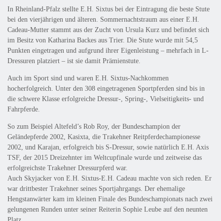
In Rheinland-Pfalz stellte E.H. Sixtus bei der Eintragung die beste Stute
bei den vierjährigen und älteren. Sommernachtstraum aus einer E.H.
Cadeau-Mutter stammt aus der Zucht von Ursula Kurz und befindet sich
im Besitz von Katharina Backes aus Trier. Die Stute wurde mit 54,5
Punkten eingetragen und aufgrund ihrer Eigenleistung – mehrfach in L-
Dressuren platziert – ist sie damit Prämienstute.
Auch im Sport sind und waren E.H. Sixtus-Nachkommen
hocherfolgreich. Unter den 308 eingetragenen Sportpferden sind bis in
die schwere Klasse erfolgreiche Dressur-, Spring-, Vielseitigkeits- und
Fahrpferde.
So zum Beispiel Altefeld’s Rob Roy, der Bundeschampion der
Geländepferde 2002, Kasixta, die Trakehner Reitpferdechampionesse
2002, und Karajan, erfolgreich bis S-Dressur, sowie natürlich E.H. Axis
TSF, der 2015 Dreizehnter im Weltcupfinale wurde und zeitweise das
erfolgreichste Trakehner Dressurpferd war.
Auch Skyjacker von E.H. Sixtus-E.H. Cadeau machte von sich reden. Er
war drittbester Trakehner seines Sportjahrgangs. Der ehemalige
Hengstanwärter kam im kleinen Finale des Bundeschampionats nach zwei
gelungenen Runden unter seiner Reiterin Sophie Leube auf den neunten
Platz.