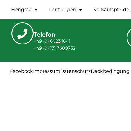
Hengste
Leistungen
Verkaufspferde
Telefon
+49 (0) 6023 1641
+49 (0) 171 7600752
Facebook
Impressum
Datenschutz
Deckbedingung